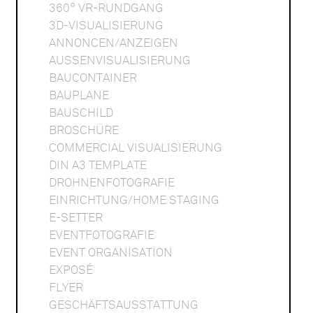
360° VR-RUNDGANG
3D-VISUALISIERUNG
ANNONCEN/ANZEIGEN
AUSSENVISUALISIERUNG
BAUCONTAINER
BAUPLANE
BAUSCHILD
BROSCHÜRE
COMMERCIAL VISUALISIERUNG
DIN A3 TEMPLATE
DROHNENFOTOGRAFIE
EINRICHTUNG/HOME STAGING
E-SETTER
EVENTFOTOGRAFIE
EVENT ORGANISATION
EXPOSÉ
FLYER
GESCHÄFTSAUSSTATTUNG