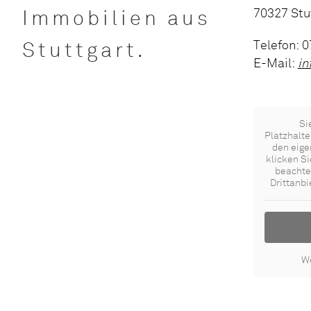
70327 Stu
Immobilien aus
Telefon: 
Stuttgart.
E-Mail:
in
Si
Platzhalte
den eige
klicken Si
beachte
Drittanb
We