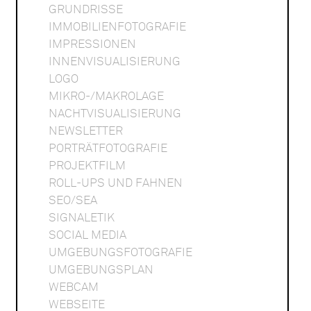
GRUNDRISSE
IMMOBILIENFOTOGRAFIE
IMPRESSIONEN
INNENVISUALISIERUNG
LOGO
MIKRO-/MAKROLAGE
NACHTVISUALISIERUNG
NEWSLETTER
PORTRÄTFOTOGRAFIE
PROJEKTFILM
ROLL-UPS UND FAHNEN
SEO/SEA
SIGNALETIK
SOCIAL MEDIA
UMGEBUNGSFOTOGRAFIE
UMGEBUNGSPLAN
WEBCAM
WEBSEITE