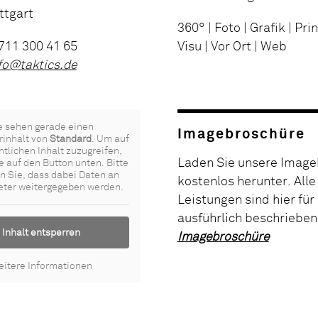
ttgart
360° | Foto | Grafik | Prin
0711 300 41 65
Visu | Vor Ort | Web
fo@taktics.de
e sehen gerade einen
Imagebroschüre
rinhalt von
Standard
. Um auf
ntlichen Inhalt zuzugreifen,
Laden Sie unsere Image
e auf den Button unten. Bitte
n Sie, dass dabei Daten an
kostenlos herunter. Alle
ieter weitergegeben werden.
Leistungen sind hier für
ausführlich beschrieben
Inhalt entsperren
Imagebroschüre
itere Informationen