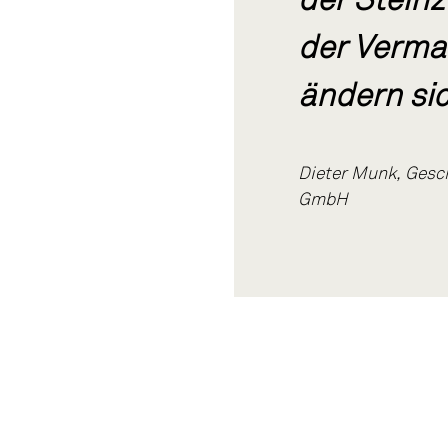
der Verma
stleistungen
 Hand. Wir sind
ändern sic
 die meisten
n. Wir achten auf
lität und wählen
Dieter Munk, Gesc
uch unsere
GmbH