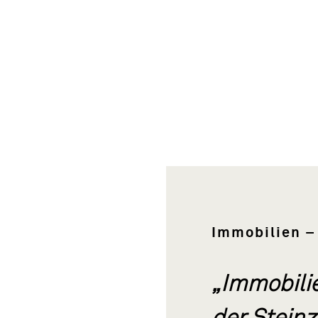
r Dienstleistungen steht immer die
elt es keine Rolle, ob es sich um eine Wohn-
obilie bzw. um einen Neubau, eine
r ein Sanierungsobjekt handelt.
 Hand
Immobilien –
„Immobilie
der Steinz